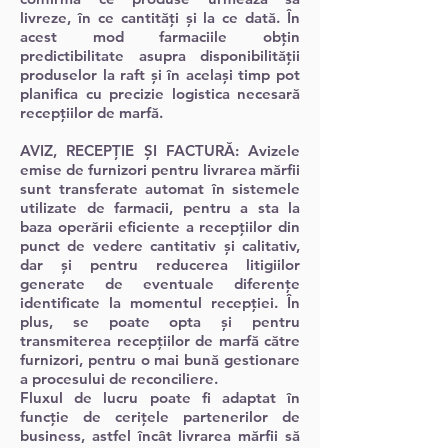
livreze, în ce cantități și la ce dată. În
acest mod farmaciile obțin
predictibilitate asupra disponibilității
produselor la raft și în același timp pot
planifica cu precizie logistica necesară
recepțiilor de marfă.
AVIZ, RECEPȚIE ȘI FACTURĂ:
Avizele
emise de furnizori pentru livrarea mărfii
sunt transferate automat în sistemele
utilizate de farmacii, pentru a sta la
baza operării eficiente a recepțiilor din
punct de vedere cantitativ și calitativ,
dar și pentru reducerea litigiilor
generate de eventuale diferențe
identificate la momentul recepției. În
plus, se poate opta și pentru
transmiterea recepțiilor de marfă către
furnizori, pentru o mai bună gestionare
a procesului de reconciliere.
Fluxul de lucru poate fi adaptat în
funcție de cerițele partenerilor de
business, astfel încât livrarea mărfii să