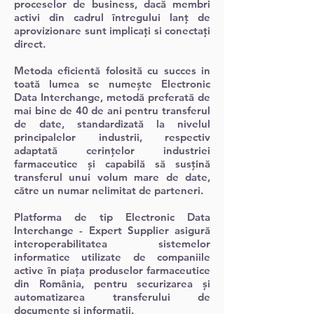
proceselor de business, dacă membri
activi din cadrul întregului lanț de
aprovizionare sunt implicați si conectați
direct.
Metoda eficientă folosită cu succes in
toată lumea se numește Electronic
Data Interchange, metodă preferată de
mai bine de 40 de ani pentru transferul
de date, standardizată la nivelul
principalelor industrii, respectiv
adaptată cerințelor industriei
farmaceutice și capabilă să susțină
transferul unui volum mare de date,
către un numar nelimitat de parteneri.
Platforma de tip Electronic Data
Interchange - Expert Supplier asigură
interoperabilitatea sistemelor
informatice utilizate de companiile
active în piața produselor farmaceutice
din România, pentru securizarea și
automatizarea transferului de
documente și informații.