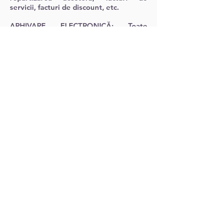
servicii, facturi de discount, etc.
ARHIVARE ELECTRONICĂ:
Toate
documentele financiar-contabile
transferate pot fi arhivate de catre
parteneri în siguranță, doar in format
electronic, tinând cont de prevederile
legale și eliminând riscurile si costurile
ridicate ale stocării fizice.
Comunitatea formată în România din
importanți membri ai domeniului
farmaceutic, interconectați digital prin
intermediul platformei EDI Expert