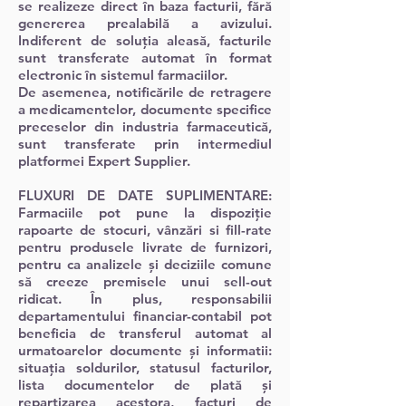
se realizeze direct în baza facturii, fără
genererea prealabilă a avizului.
Indiferent de soluția aleasă, facturile
sunt transferate automat în format
electronic în sistemul farmaciilor.
De asemenea, notificările de retragere
a medicamentelor, documente specifice
preceselor din industria farmaceutică,
sunt transferate prin intermediul
platformei Expert Supplier.
FLUXURI DE DATE SUPLIMENTARE:
Farmaciile pot pune la dispoziție
rapoarte de stocuri, vânzări si fill-rate
pentru produsele livrate de furnizori,
pentru ca analizele și deciziile comune
să creeze premisele unui sell-out
ridicat. În plus, responsabilii
departamentului financiar-contabil pot
beneficia de transferul automat al
urmatoarelor documente și informatii:
situația soldurilor, statusul facturilor,
lista documentelor de plată și
repartizarea acestora, facturi de