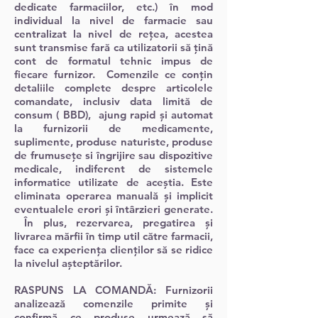
dedicate farmaciilor, etc.) în mod
individual la nivel de farmacie sau
centralizat la nivel de rețea, acestea
sunt transmise fară ca utilizatorii să țină
cont de formatul tehnic impus de
fiecare furnizor. Comenzile ce conțin
detaliile complete despre articolele
comandate, inclusiv data limită de
consum ( BBD), ajung rapid și automat
la furnizorii de medicamente,
suplimente, produse naturiste, produse
de frumusețe si îngrijire sau dispozitive
medicale, indiferent de sistemele
informatice utilizate de aceștia. Este
eliminata operarea manuală și implicit
eventualele erori și întârzieri generate.
În plus, rezervarea, pregatirea și
livrarea mărfii în timp util către farmacii,
face ca experiența clienților să se ridice
la nivelul așteptărilor.
RASPUNS LA COMANDĂ:
Furnizorii
analizează comenzile primite și
confirmă ce produse urmează să