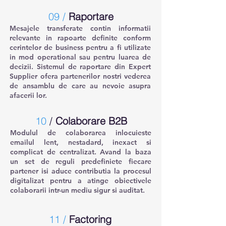
09 /
Raportare
Mesajele transferate contin informatii
relevante in rapoarte definite conform
cerintelor de business pentru a fi utilizate
in mod operational sau pentru luarea de
decizii. Sistemul de raportare din Expert
Supplier ofera partenerilor nostri vederea
de ansamblu de care au nevoie asupra
afacerii lor.
10
/
Colaborare B2B
Modulul de colaborarea inlocuieste
emailul lent, nestadard, inexact si
complicat de centralizat. Avand la baza
un set de reguli predefiniete fiecare
partener isi aduce contributia la procesul
digitalizat pentru a atinge obiectivele
colaborarii intr-un mediu sigur si auditat.
11 /
Factoring