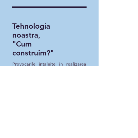
Tehnologia
noastra,
"Cum
construim?"
Provocarile intalnite in realizarea
unor solutii IT complexe au fost
depasite prin utilizarea de
tehnologii puternice si mature
precum Symfony, Angular si Oracle
peste care am suprapus
frameworkul nostru 100%
personalizabil, modular si bazat pe
microtranzactii, dar si multi ani de
experienta acumulata in lucrul cu
industrile de retail, farma sau auto.