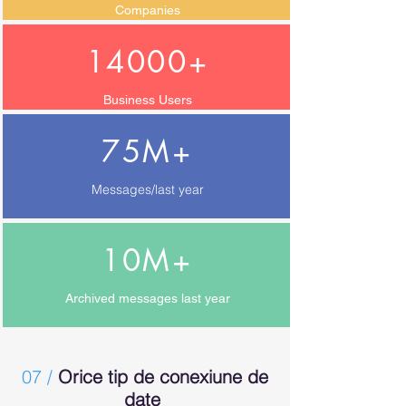
Companies
14000+
Business Users
75M+
Messages/last year
10M+
Archived messages last year
07 /
Orice tip de conexiune de
date