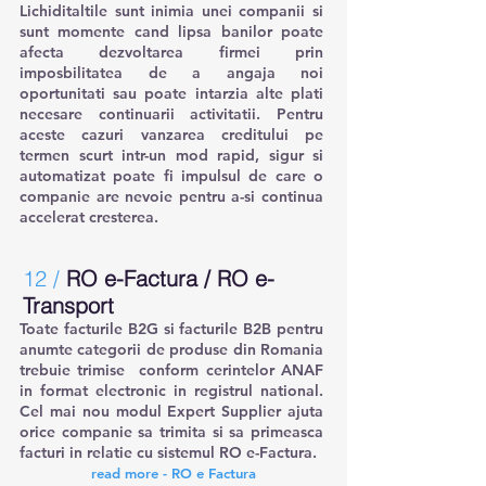
Lichiditaltile sunt inimia unei companii si
sunt momente cand lipsa banilor poate
afecta dezvoltarea firmei prin
imposbilitatea de a angaja noi
oportunitati sau poate intarzia alte plati
necesare continuarii activitatii. Pentru
aceste cazuri vanzarea creditului pe
termen scurt intr-un mod rapid, sigur si
automatizat poate fi impulsul de care o
companie are nevoie pentru a-si continua
accelerat cresterea.
12 /
RO e-Factura / RO e-
Transport
Toate facturile B2G si facturile B2B pentru
anumte categorii de produse din Romania
trebuie trimise conform cerintelor ANAF
in format electronic in registrul national.
Cel mai nou modul Expert Supplier ajuta
orice companie sa trimita si sa primeasca
facturi in relatie cu sistemul RO e-Factura.
read more - RO e Factura